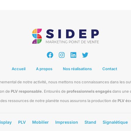
Facebook
Instagram
LinkedIn
Twitter
Accueil
A propos
Nos réalisations
Contact
nemental de notre activité, nous mettons nos connaissances dans les out
tion de
PLV responsable
. Entourés de
professionnels engagés
dans une 
n des ressources de notre planète nous assurons la production de
PLV éc
isplay
PLV
Mobilier
Impression
Stand
Signalétique